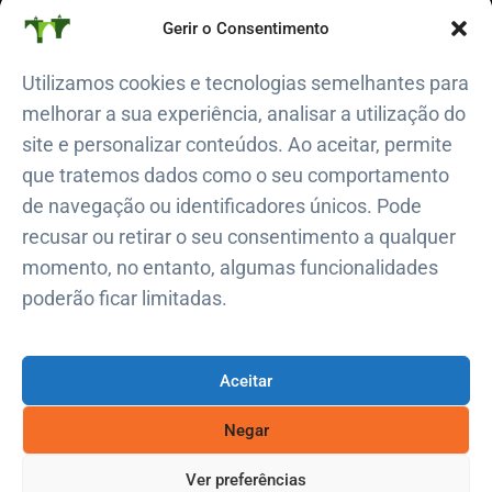
Polícia Municipal de Lisboa
Gerir o Consentimento
+351 217 225 200
Utilizamos cookies e tecnologias semelhantes para
Regimento de Bombeiros Sapadores
melhorar a sua experiência, analisar a utilização do
800 913 913
site e personalizar conteúdos. Ao aceitar, permite
Proteção Civil de Campolide
que tratemos dados como o seu comportamento
+351 914 924 321
de navegação ou identificadores únicos. Pode
recusar ou retirar o seu consentimento a qualquer
momento, no entanto, algumas funcionalidades
poderão ficar limitadas.
@ Copyright Junta de Freguesia de Campolide 2026. Todos os
direitos reservados
Aceitar
Negar
Ver preferências