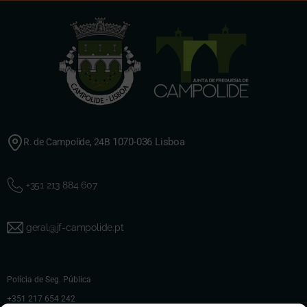
1070-036 Lisboa
R. de Campolide, 24B
+351 213 884 607
geral@jf-campolide.pt
Polícia de Seg. Pública
+351 217 654 242