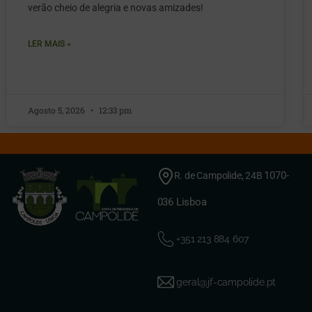
verão cheio de alegria e novas amizades!
LER MAIS »
Agosto 5, 2026
12:33 pm
1070-
R. de Campolide, 24B
036 Lisboa
+351 213 884 607
geral@jf-campolide.pt