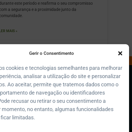
durante este período e reafirma o seu compromisso
com a segurança e a proximidade junto da
comunidade.
LER MAIS »
Julho 31, 2026
2:26 pm
Gerir o Consentimento
os cookies e tecnologias semelhantes para melhorar
Polícia de Seg. Pública
periência, analisar a utilização do site e personalizar
+351 217 654 242
riosidades
s. Ao aceitar, permite que tratemos dados como o
Polícia Municipal de Lisboa
acidade
portamento de navegação ou identificadores
+351 217 225 200
Pode recusar ou retirar o seu consentimento a
ookies
Regimento de Bombeiros Sapadores
r momento, no entanto, algumas funcionalidades
800 913 913
ficar limitadas.
Proteção Civil de Campolide