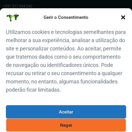
+351 217 654 242
Polícia Municipal de Lisboa
Gerir o Consentimento
+351 217 225 200
Utilizamos cookies e tecnologias semelhantes para
Regimento de Bombeiros Sapadores
melhorar a sua experiência, analisar a utilização do
800 913 913
site e personalizar conteúdos. Ao aceitar, permite
Proteção Civil de Campolide
que tratemos dados como o seu comportamento
+351 914 924 321
de navegação ou identificadores únicos. Pode
recusar ou retirar o seu consentimento a qualquer
momento, no entanto, algumas funcionalidades
poderão ficar limitadas.
@ Copyright Junta de Freguesia de Campolide 2026. Todos os
direitos reservados
Aceitar
Negar