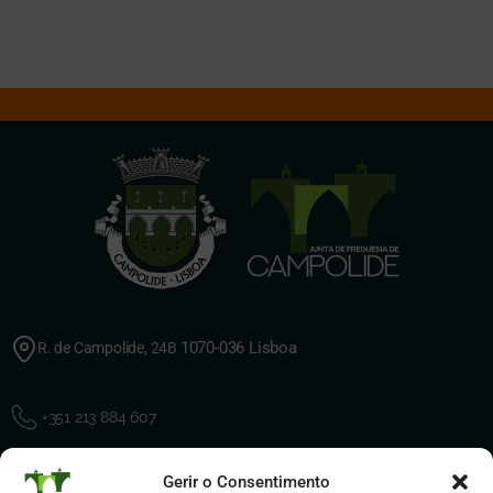
It seems we can't find what you're looking for.
1070-036 Lisboa
R. de Campolide, 24B
+351 213 884 607
Gerir o Consentimento
geral@jf-campolide.pt