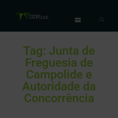
Tag: Junta de
Freguesia de
Campolide e
Autoridade da
Concorrência