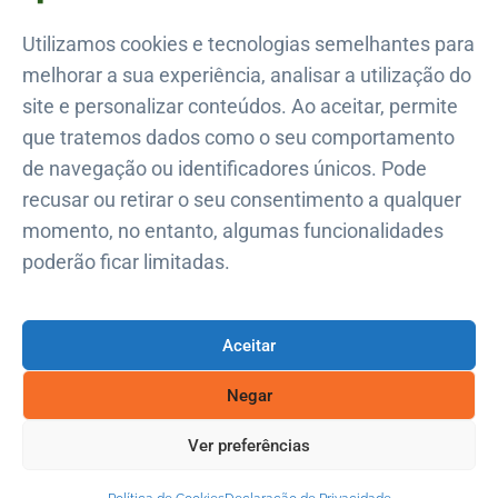
Utilizamos cookies e tecnologias semelhantes para
melhorar a sua experiência, analisar a utilização do
Polícia de Seg. Pública
site e personalizar conteúdos. Ao aceitar, permite
+351 217 654 242
que tratemos dados como o seu comportamento
Polícia Municipal de Lisboa
de navegação ou identificadores únicos. Pode
+351 217 225 200
recusar ou retirar o seu consentimento a qualquer
Regimento de Bombeiros Sapadores
momento, no entanto, algumas funcionalidades
800 913 913
poderão ficar limitadas.
Proteção Civil de Campolide
+351 914 924 321
Aceitar
Negar
Ver preferências
@ Copyright Junta de Freguesia de Campolide 2026. Todos os
direitos reservados