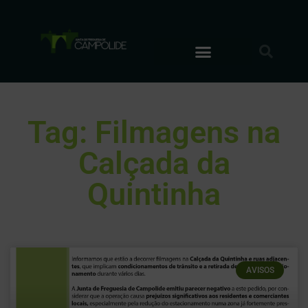
Tag: Filmagens na
Calçada da
Quintinha
AVISOS