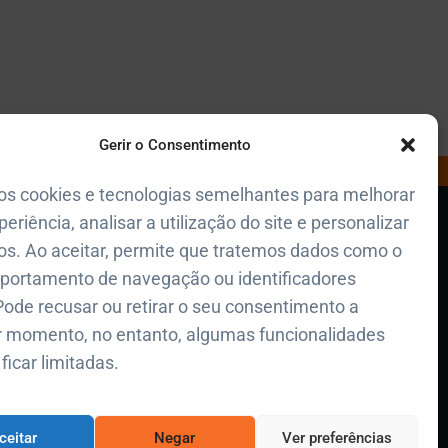
Gerir o Consentimento
os cookies e tecnologias semelhantes para melhorar
Polícia de Seg. Pública
periência, analisar a utilização do site e personalizar
+351 217 654 242
riosidades
s. Ao aceitar, permite que tratemos dados como o
Polícia Municipal de Lisboa
acidade
portamento de navegação ou identificadores
+351 217 225 200
Pode recusar ou retirar o seu consentimento a
ookies
Regimento de Bombeiros Sapadores
r momento, no entanto, algumas funcionalidades
800 913 913
ficar limitadas.
Proteção Civil de Campolide
+351 914 924 321
ceitar
Negar
Ver preferências