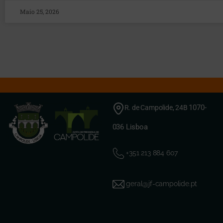
Maio 25, 2026
1070-
R. de Campolide, 24B
036 Lisboa
+351 213 884 607
geral@jf-campolide.pt