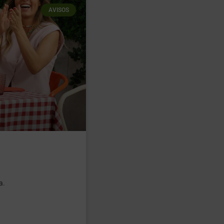
AVISOS
a.