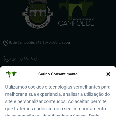
1070-036 Lisboa
R. de Campolide, 24B
+351 213 884 607
Gerir o Consentimento
geral@jf-campolide.pt
Utilizamos cookies e tecnologias semelhantes para
melhorar a sua experiência, analisar a utilização do
Polícia de Seg. Pública
site e personalizar conteúdos. Ao aceitar, permite
+351 217 654 242
que tratemos dados como o seu comportamento
Polícia Municipal de Lisboa
de navegação ou identificadores únicos. Pode