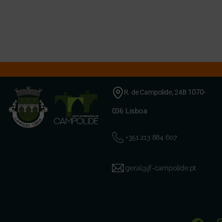
Não conseguimos encontrar o que procura.
1070-
R. de Campolide, 24B
036 Lisboa
+351 213 884 607
geral@jf-campolide.pt