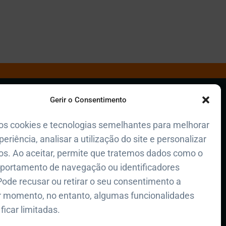
Polícia de Seg. Pública
Gerir o Consentimento
+351 217 654 242
riosidades
Polícia Municipal de Lisboa
acidade
os cookies e tecnologias semelhantes para melhorar
+351 217 225 200
periência, analisar a utilização do site e personalizar
ookies
Regimento de Bombeiros Sapadores
s. Ao aceitar, permite que tratemos dados como o
800 913 913
portamento de navegação ou identificadores
Pode recusar ou retirar o seu consentimento a
Proteção Civil de Campolide
r momento, no entanto, algumas funcionalidades
+351 914 924 321
ficar limitadas.
a de Campolide 2026. Todos os direitos reservados