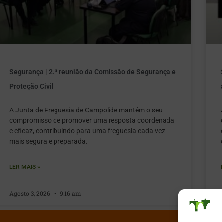
Segurança | 2.ª reunião da Comissão de Segurança e
Proteção Civil
A Junta de Freguesia de Campolide mantém o seu
compromisso de promover uma resposta coordenada
e eficaz, contribuindo para uma freguesia cada vez
mais segura e preparada.
LER MAIS »
Agosto 3, 2026
9:16 am