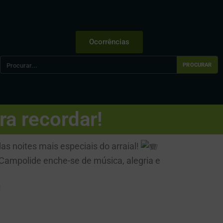
Ocorrências
PROCURAR
ra recordar!
 noites mais especiais do arraial!
 Campolide enche-se de música, alegria e
!