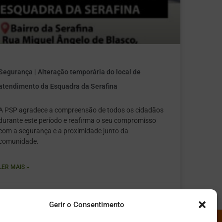
Segurança | Alteração temporária do local de
atendimento da Esquadra da Serafina
A PSP agradece a compreensão de todos os cidadãos
durante este período e reafirma o seu compromisso
com a segurança e a proximidade junto da
comunidade.
LER MAIS »
Julho 31, 2026
2:26 pm
Gerir o Consentimento