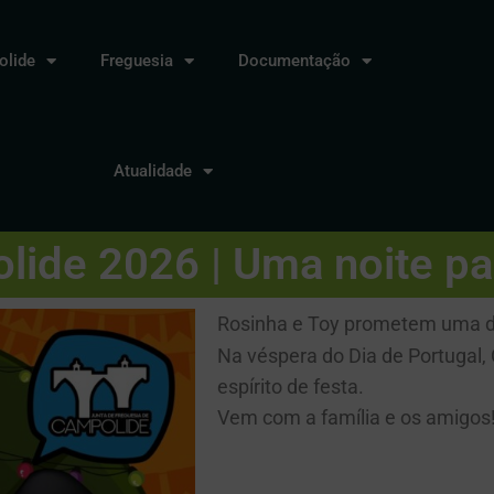
lide
Freguesia
Documentação
Atualidade
lide 2026 | Uma noite pa
Rosinha e Toy prometem uma das
Na véspera do Dia de Portugal,
espírito de festa.
Vem com a família e os amigos