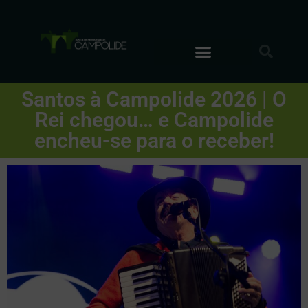
Santos à Campolide 2026 | O
Rei chegou… e Campolide
encheu-se para o receber!