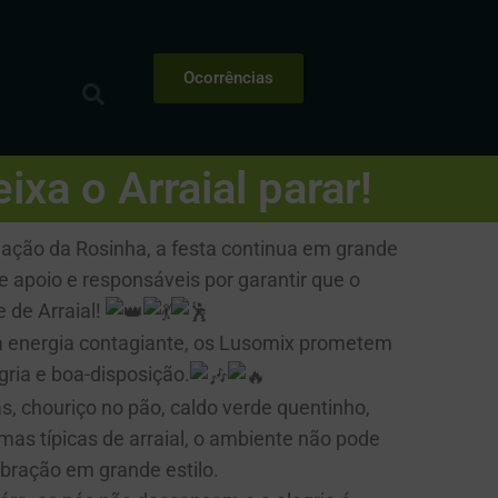
Ocorrências
xa o Arraial parar!
tuação da Rosinha, a festa continua em grande
 apoio e responsáveis por garantir que o
e de Arraial!
 energia contagiante, os Lusomix prometem
egria e boa-disposição.
s, chouriço no pão, caldo verde quentinho,
imas típicas de arraial, o ambiente não pode
ebração em grande estilo.