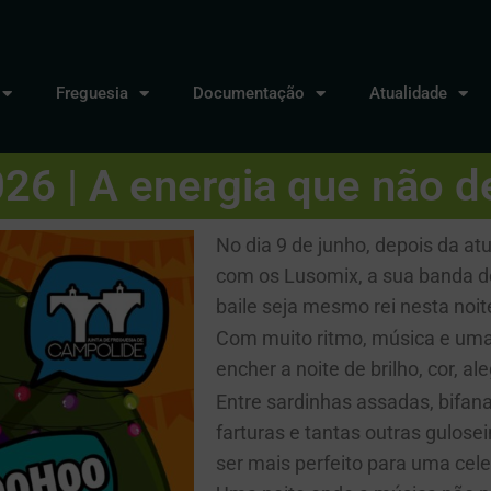
Freguesia
Documentação
Atualidade
6 | A energia que não dei
No dia 9 de junho, depois da a
com os Lusomix, a sua banda de
baile seja mesmo rei nesta noit
Com muito ritmo, música e uma
encher a noite de brilho, cor, al
Entre sardinhas assadas, bifana
farturas e tantas outras gulose
ser mais perfeito para uma cel