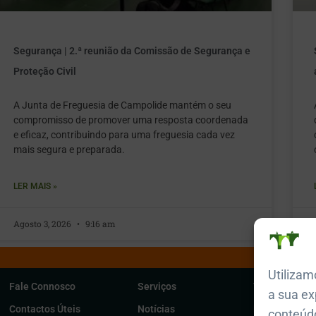
Segurança | 2.ª reunião da Comissão de Segurança e
Proteção Civil
A Junta de Freguesia de Campolide mantém o seu
compromisso de promover uma resposta coordenada
e eficaz, contribuindo para uma freguesia cada vez
mais segura e preparada.
LER MAIS »
Agosto 3, 2026
9:16 am
Utilizam
Fale Connosco
Serviços
Território
a sua ex
Contactos Úteis
Notícias
História e Cu
conteúdo