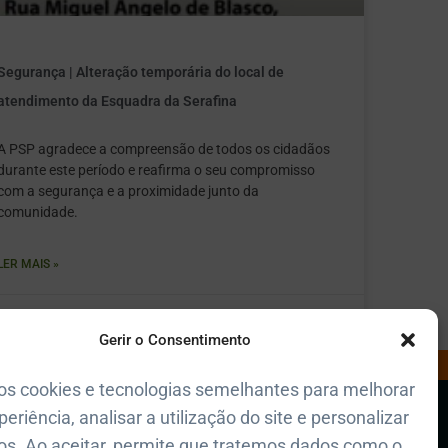
Segurança | Alteração temporária do local de
atendimento da Esquadra da Serafina
A PSP agradece a compreensão de todos os cidadãos
durante este período e reafirma o seu compromisso
com a segurança e a proximidade junto da
comunidade.
LER MAIS »
Julho 31, 2026
2:26 pm
Gerir o Consentimento
os cookies e tecnologias semelhantes para melhorar
Polícia de Seg. Pública
periência, analisar a utilização do site e personalizar
+351 217 654 242
riosidades
s. Ao aceitar, permite que tratemos dados como o