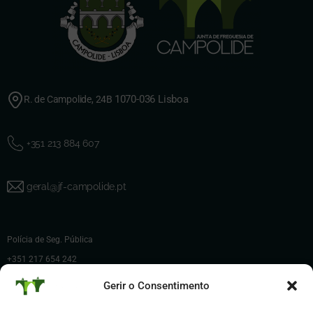
1070-036 Lisboa
R. de Campolide, 24B
+351 213 884 607
geral@jf-campolide.pt
Polícia de Seg. Pública
+351 217 654 242
Polícia Municipal de Lisboa
Gerir o Consentimento
+351 217 225 200