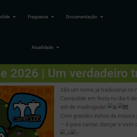
lide
Freguesia
Documentação
Atualidade
e 2026 | Um verdadeiro tr
São um nome já tradicional no 
Campolide em festa no dia 6 de
até de madrugada!
Com grandes êxitos da música p
— é para cantar, dançar e viver o