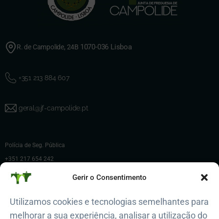
1070-036 Lisboa
R. de Campolide, 24B
+351 213 884 607
geral@jf-campolide.pt
Polícia de Seg. Pública
+351 217 654 242
Polícia Municipal de Lisboa
Gerir o Consentimento
+351 217 225 200
Utilizamos cookies e tecnologias semelhantes para
Regimento de Bombeiros Sapadores
melhorar a sua experiência, analisar a utilização do
800 913 913