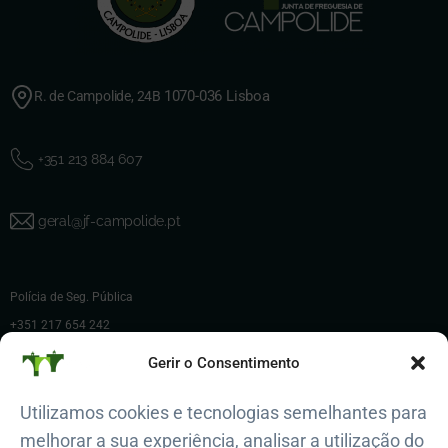
1070-036 Lisboa
R. de Campolide, 24B
+351 213 884 607
geral@jf-campolide.pt
Polícia de Seg. Pública
+351 217 654 242
Polícia Municipal de Lisboa
Gerir o Consentimento
+351 217 225 200
Utilizamos cookies e tecnologias semelhantes para
Regimento de Bombeiros Sapadores
melhorar a sua experiência, analisar a utilização do
800 913 913